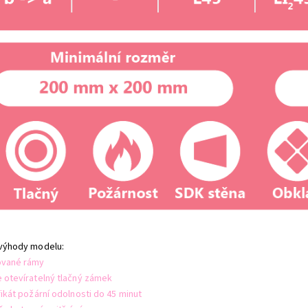
 výhody modelu:
ované rámy
e otevíratelný tlačný zámek
fikát požární odolnosti do 45 minut