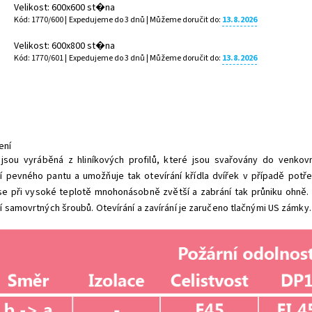
Velikost: 600x600 st�na
Kód: 1770/600 |
Expedujeme do 3 dnů
| Můžeme doručit do:
13.8.2026
Velikost: 600x800 st�na
Kód: 1770/601 |
Expedujeme do 3 dnů
| Můžeme doručit do:
13.8.2026
ení
 jsou vyráběná z hliníkových profilů, které jsou svařovány do venkov
 pevného pantu a umožňuje tak otevírání křídla dvířek v případě potřeb
se při vysoké teplotě mnohonásobně zvětší a zabrání tak průniku ohně.
 samovrtných šroubů. Otevírání a zavírání je zaručeno tlačnými US zámky.