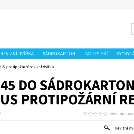
REVIZNÍ DVÍŘKA
SÁDROKARTON
ZATEPLENÍ
VYCHYT
US protipožární revizní dvířka
I45 DO SÁDROKARTON
US PROTIPOŽÁRNÍ RE
0
Neohodnoce
Revizní dv