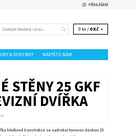
PŘIHLÁŠENÍ
0 ks /
0 Kč
ÁVKY A DOPLŇKY
NAPIŠTE NÁM
É STĚNY 25 GKF
VIZNÍ DVÍŘKA
no
ířka hliníkové konstrukce se sadrokartonovou deskou 25