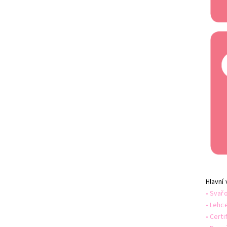
Hlavní
• Svař
• Lehc
• Certi