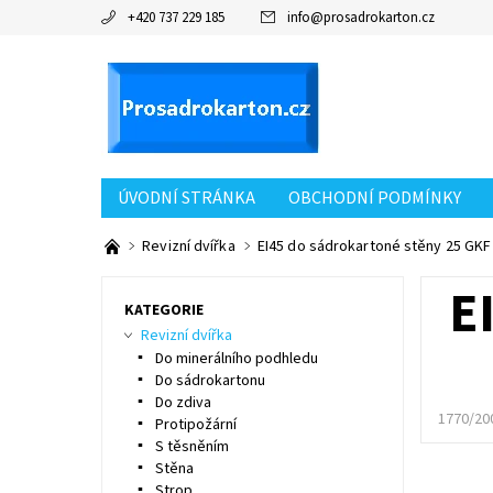
+420 737 229 185
info
@
prosadrokarton.cz
ÚVODNÍ STRÁNKA
OBCHODNÍ PODMÍNKY
KONTAKT
Revizní dvířka
EI45 do sádrokartoné stěny 25 GKF 
E
KATEGORIE
Revizní dvířka
Do minerálního podhledu
Do sádrokartonu
Do zdiva
1770/20
Protipožární
S těsněním
Stěna
Strop