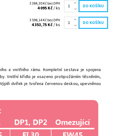
3 384,30 Kč bez DPH
4 095 Kč
/ ks
3 598,14 Kč bez DPH
4 353,75 Kč
/ ks
ního a vnitřního rámu. Kompletní sestava je spojena
y. Vnitřní křídlo je osazeno protipožárním těsněním,
 Výplň dvířek je tvořena červenou deskou, upevněnou