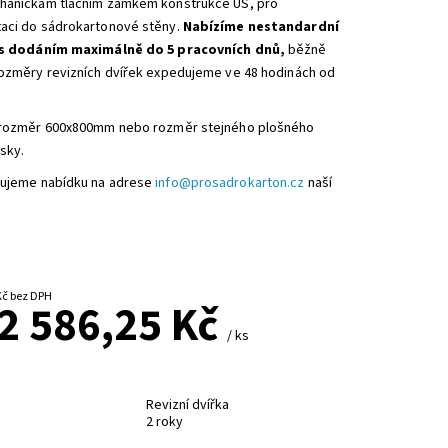
hanickám tlačním zámkem konstrukce US, pro
aci do sádrokartonové stěny.
Nabízíme nestandardní
 s dodáním maximálně do 5 pracovních dnů,
běžně
rozměry revizních dvířek expedujeme ve 48 hodinách od
.
 rozměr 600x800mm nebo rozměr stejného plošného
sky.
cujeme nabídku na adrese
info@prosadrokarton.cz
naší
od 2 137,40 Kč bez DPH
2 586,25 Kč
/ ks
Revizní dvířka
2 roky