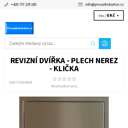
+420 737 229 185
info
@
prosadrokarton.cz
0 Kč
0 ks /
REVIZNÍ DVÍŘKA - PLECH NEREZ
- KLIČKA
1887/300/NER
Neohodnoceno