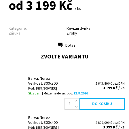
od 3 199 Kč
/ ks
Kategorie:
Revizní dvířka
Záruka:
2 roky
Dotaz
Tisk
ZVOLTE VARIANTU
Barva: Nerez
Velikost: 300x300
2 643,80 Kč bez DPH
3 199 Kč
/ ks
Kód: 1887/300/NER |
Skladem
| Můžeme doručit do:
12.8.2026
Barva: Nerez
Velikost: 300x400
2 809,09 Kč bez DPH
3 399 Kč
/ ks
Kód: 1887/300/NER2 |