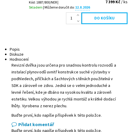
7 399 Kč
/ ks
Kód: 1887/800/NER |
Skladem
| Můžeme doručit do:
12.8.2026
Popis
Diskuze
Hodnocení
Revizní dvířka jsou určena pro snadnou kontrolu rozvodů a
instalací plynovodů uvnitř konstrukce suché výstavby v
podhledech, příčkách a šachtových stěnách použitelná v
SDK a zároveň ve zdivu. Jedná se o velmi jednoduché a
levné řešení, kde je dbáno na vysokou kvalitu a zároveň
estetiku. Velkou výhodou je rychlá montáž a krátké dodací
lhůty. Vyrobena z nerez plechu.
Buďte první, kdo napíše příspěvek k této položce.
Přidat komentář
Buďte první, kdo napíše příspěvek k této položce.