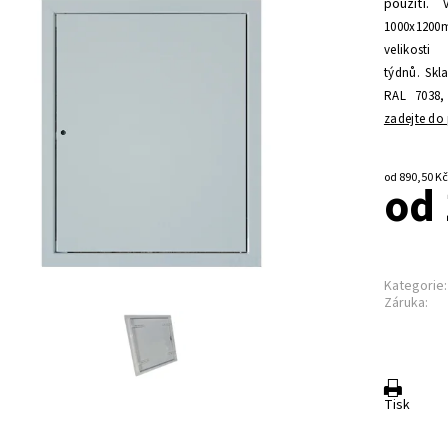
použití.
1000x1200m
velikosti
týdnů.
Skla
RAL 7038, 
zadejte d
od 
Kategorie:
Záruka:
Tisk