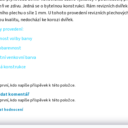
eň ve zdivu. Jedná se o bytelnou konstrukci. Rám revizních dvíře
tního plechu o síle 1 mm. U tohoto provedení revizních plechovýc
u kvalitu, nedochází ke korozi dvířek.
y provedení:
nost volby barvy
lobarevnost
itní venkovní barva
ná konstrukce
první, kdo napíše příspěvek k této položce.
idat komentář
první, kdo napíše příspěvek k této položce.
dat hodnocení