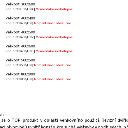
Velikost: 300x600
Kód: 1893/300/HN4 |
Momentálně nedostupné
Velikost: 400x400
Kód: 1893/400/HN |
Momentálně nedostupné
Velikost: 400x500
Kód: 1893/400/HN2 |
Momentálně nedostupné
Velikost: 400x600
Kód: 1893/400/HN3 |
Momentálně nedostupné
Velikost: 500x500
Kód: 1893/500/HN |
Momentálně nedostupné
Velikost: 800x800
Kód: 1893/800/HN |
Momentálně nedostupné
ení
 se o TOP produkt v oblasti venkovního použití. Revizní dvíř
lací plynovodů uvnitř konstrukce suché výstavby v podhledech, p