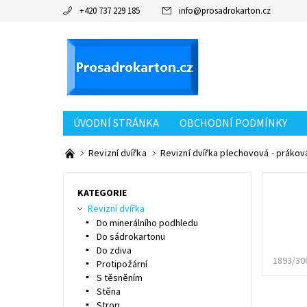
+420 737 229 185
info
@
prosadrokarton.cz
ÚVODNÍ STRÁNKA
OBCHODNÍ PODMÍNKY
KONTAKT
Revizní dvířka
Revizní dvířka plechovová - práková
KATEGORIE
Revizní dvířka
Do minerálního podhledu
Do sádrokartonu
Do zdiva
1893/30
Protipožární
S těsněním
Stěna
Strop