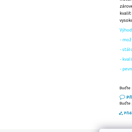
zárov
kvali
vysoko
Výhod
- mož
- stá
- kval
- pev
Buďte 
Př
Buďte 
Při