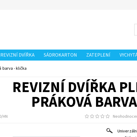
REVIZNÍ DVÍŘKA
SÁDROKARTON
ZATEPLENÍ
VYCHYT
 barva - klička
REVIZNÍ DVÍŘKA P
PRÁKOVÁ BARVA 
0/HN
Neohodnoce
Univerzál