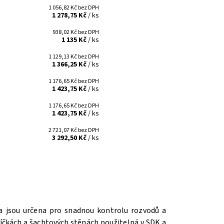
1 056,82 Kč bez DPH
1 278,75 Kč
/ ks
938,02 Kč bez DPH
1 135 Kč
/ ks
1 129,13 Kč bez DPH
1 366,25 Kč
/ ks
1 176,65 Kč bez DPH
1 423,75 Kč
/ ks
1 176,65 Kč bez DPH
1 423,75 Kč
/ ks
2 721,07 Kč bez DPH
3 292,50 Kč
/ ks
ka jsou určena pro snadnou kontrolu rozvodů a
říčkách a šachtových stěnách použitelná v SDK a