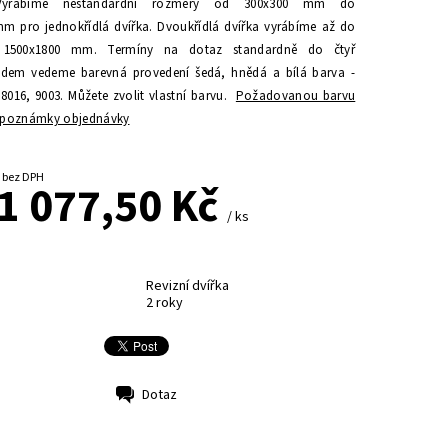
Vyrábíme nestandardní rozměry od 300x300 mm do
m pro jednokřídlá dvířka. Dvoukřídlá dvířka vyrábíme až do
1500x1800 mm. Termíny na dotaz standardně do čtyř
dem vedeme barevná provedení šedá, hnědá a bílá barva -
8016, 9003. Můžete zvolit vlastní barvu.
Požadovanou barvu
o poznámky objednávky
od 890,50 Kč bez DPH
1 077,50 Kč
/ ks
Revizní dvířka
2 roky
Dotaz