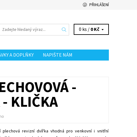
PŘIHLÁŠENÍ
0 ks /
0 Kč
ÁVKY A DOPLŇKY
NAPIŠTE NÁM
LECHOVOVÁ -
- KLIČKA
no
ní plechová revizní dvířka vhodná pro venkovní i vnitřní