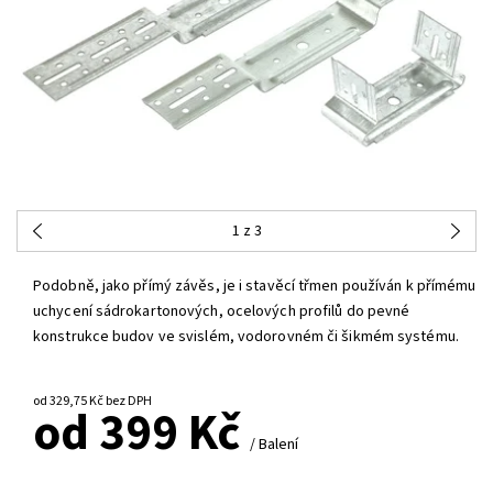
1
z 3
Podobně, jako přímý závěs, je i stavěcí třmen používán k přímému
uchycení sádrokartonových, ocelových profilů do pevné
konstrukce budov ve svislém, vodorovném či šikmém systému.
od 329,75 Kč bez DPH
od 399 Kč
/ Balení