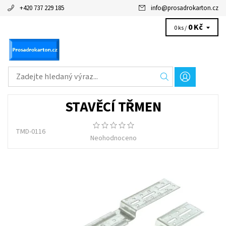
+420 737 229 185
info
@
prosadrokarton.cz
0 Kč
0 ks /
STAVĚCÍ TŘMEN
TMD-0116
Neohodnoceno