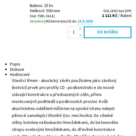
Baleno: 25 ks
Velikost: 500 mm
918,18 Kč bez DPH
1 111 Kč
/ Balení
Kód: TMD-3614 |
Skladem
| Můžeme doručit do:
12.8.2026
Popis
Diskuze
Hodnocení
Stavěcí třmen - akustický závěs používáme jako závěsný
(kotvící) prvek pro profily CD - podkonstrukce do nosné
stávající konstrukce u předsazených stěn, přímo
montovaných podhledů a podkrovních prostor. Kvůli
akustickému oddělení můžeme na spodní stranu nalepit
pěnové samolepící těsnění (tzv. mechovku). Do cihelné
stěny kotvíme natloukacími hmoždinkami, do betonového
stropu ocelovými hmoždinkami, do dřevěné konstrukce