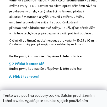
vruty FN s plochou hlavou. Profily CD přišroubujeme k závěsu
dvěma vruty TEX. . Hlavním rozdílem oproti přímému závěsu
je vylisovaný ohyb, který stavěcímu třmenu přidává
akustické vlastnosti a vyšší úroveň zatížení. Závěsy
umožňují jednoduché snížení stropu či ukotvení
předsazené sádrokartonové stěny. Používají se především
v místnostech, kde je předepsaná vyšší požární odolnost.
Oválné díry u třmenů nabízíme pouze pro varianty 35,65 a 95 mm.
Ostatní rozměry jsou již mají pouze kulaté díry na koncích.
Buďte první, kdo napíše příspěvek k této položce.
Přidat komentář
Buďte první, kdo napíše příspěvek k této položce.
Přidat hodnocení
Tento web používá soubory cookie. Dalším procházením
Betlémy
|
Podmínky ochrany osobních údajů
|
Kabel-Design.com
|
Betlehemy SK
tohoto webu vyjadřujete souhlas s jejich používáním.