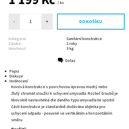
1 199 Kč
/ ks
-
+
Kategorie:
Sanitární konstrukce
Záruka:
2 roky
Hmotnost:
3 kg
Dotaz
Tisk
Popis
Diskuze
Hodnocení
Kovová konstrukce s povrchovou úpravou modrý nebo
žlutý chromát.sloužící k uchycení umyvadla. Rozteč šroubů je
libovolně nastavitelná dle daného typu umyvadla.Ve spodní
části konstrukce je standardně dodávána objímka pro
uchycení odpadu - posuvné ve vertikálním a horizontálním
směru.