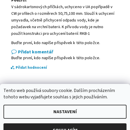
Použití:
V sádrokartonových příčkách, uchyceno v UA popřípadě v
CW profilech o rozměrech 50,75,100 mm. Slouží k uchycení
umyvadla, včetně přichycení odpadu vody, kde je
požadavek na vrchní baterii. K přívodu vody je nutno
použít konstrukci pro uchycení baterií: RKB-1
Buďte první, kdo napíše příspěvek k této položce.
Přidat komentář
Buďte první, kdo napíše příspěvek k této položce.
Přidat hodnocení
Tento web používá soubory cookie. Dalším procházením
Betlémy
|
Podmínky ochrany osobních údajů
|
Kabel-Design.com
|
Betlehemy SK
tohoto webu vyjadřujete souhlas s jejich používáním.
NASTAVENÍ
2026 © Pro sádrokarton, všechna práva vyhrazena
Vytvořil Shoptet