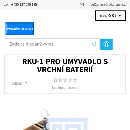
+420 737 229 185
info
@
prosadrokarton.cz
0 Kč
0 ks /
RKU-1 PRO UMYVADLO S
VRCHNÍ BATERIÍ
1.348301 T
Neohodnoceno