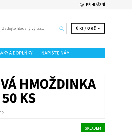
PŘIHLÁŠENÍ
0 ks /
0 Kč
ÁVKY A DOPLŇKY
NAPIŠTE NÁM
OVÁ HMOŽDINKA
50 KS
no
SKLADEM