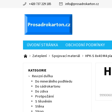
+420 737 229 185
info
@
prosadrokarton.cz
ÚVODNÍ STRÁNKA
OBCHODNÍ PODMÍNKY
KONTAKT
Zateplení
Spojovací materiál
HPK-S 8x40 M4 pl
H
KATEGORIE
Revizní dvířka
Do minerálního podhledu
Do sádrokartonu
Do zdiva
9990060
Protipožární
S těsněním
Stěna
Strop