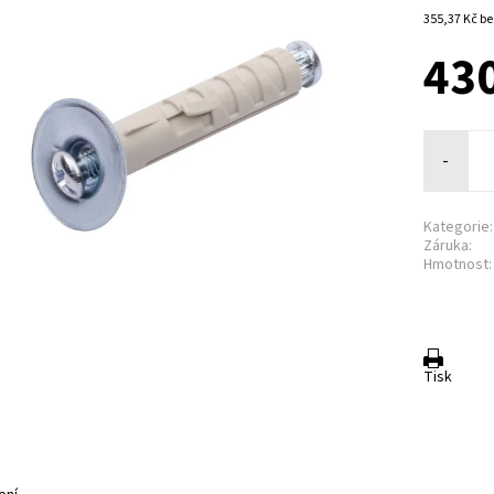
355,3
43
-
Kategorie:
Záruka:
Hmotnost:
Tisk