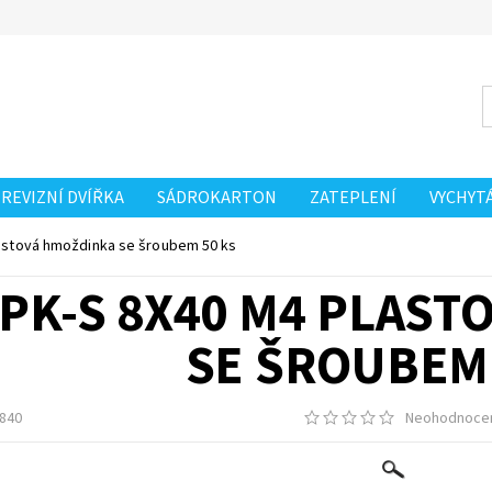
REVIZNÍ DVÍŘKA
SÁDROKARTON
ZATEPLENÍ
VYCHYT
astová hmoždinka se šroubem 50 ks
PK-S 8X40 M4 PLAST
SE ŠROUBEM 
840
Neohodnoce