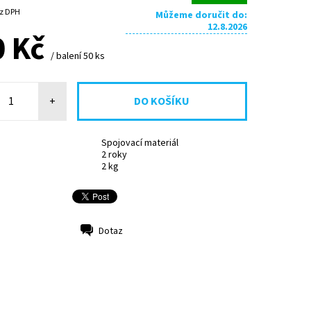
7 Kč bez DPH
Můžeme doručit do:
12.8.2026
0 Kč
/ balení 50 ks
+
Spojovací materiál
2 roky
2 kg
Dotaz