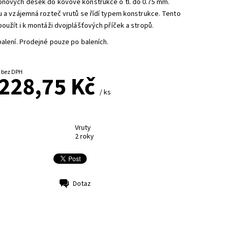
onových desek do kovové konstrukce o tl. do 0.75 mm.
u a vzájemná rozteč vrutů se řídí typem konstrukce. Tento
použít i k montáži dvojplášťových příček a stropů.
balení. Prodejné pouze po baleních.
od 189,05 Kč bez DPH
 228,75 Kč
/ ks
Vruty
2 roky
Dotaz