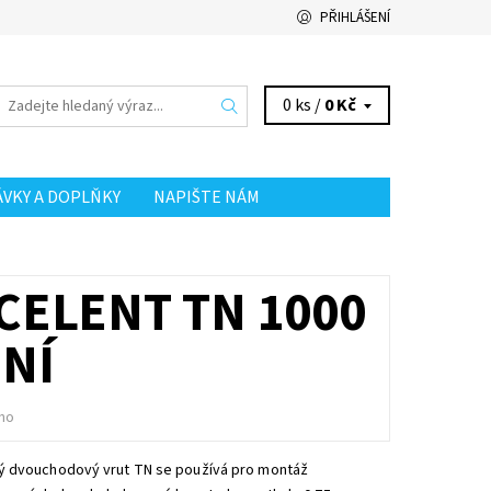
PŘIHLÁŠENÍ
0 ks /
0 Kč
ÁVKY A DOPLŇKY
NAPIŠTE NÁM
ELENT TN 1000
ENÍ
no
 dvouchodový vrut TN se používá pro montáž