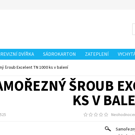
REVIZNÍ DVÍŘKA
SÁDROKARTON
ZATEPLENÍ
VYCHYT
ý šroub Excelent TN 1000 ks v balení
AMOŘEZNÝ ŠROUB EXC
KS V BAL
525
Neohodnoce
Samořezný