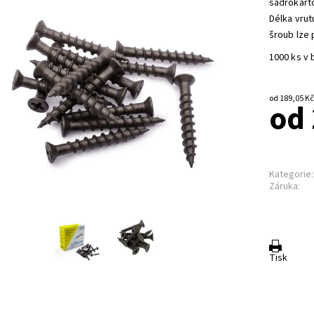
sádrokart
Délka vrut
šroub lze 
1000 ks v 
od
Kategorie:
Záruka:
Tisk