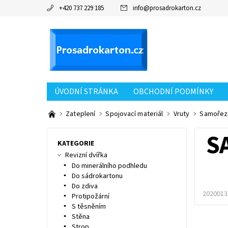
+420 737 229 185
info
@
prosadrokarton.cz
ÚVODNÍ STRÁNKA
OBCHODNÍ PODMÍNKY
KONTAKT
Zateplení
Spojovací materiál
Vruty
Samořezn
S
KATEGORIE
Revizní dvířka
Do minerálního podhledu
Do sádrokartonu
Do zdiva
2020013
Protipožární
S těsněním
Stěna
Strop