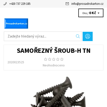
+420 737 229 185
info
@
prosadrokarton.cz
0 Kč
0 ks /
SAMOŘEZNÝ ŠROUB-H TN
2020023525
Neohodnoceno