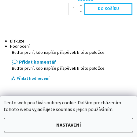
Diskuze
Hodnocení
Buďte první, kdo napíše příspěvek k této položce.
Přidat komentář
Buďte první, kdo napíše příspěvek k této položce.
Přidat hodnocení
Tento web používá soubory cookie. Dalším procházením
Betlémy
|
Podmínky ochrany osobních údajů
|
Kabel-Design.com
|
Betlehemy SK
tohoto webu vyjadřujete souhlas s jejich používáním.
NASTAVENÍ
2026 © Pro sádrokarton, všechna práva vyhrazena