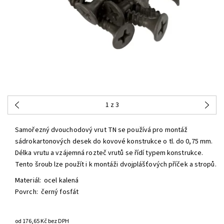
1
z 3
Samořezný dvouchodový vrut TN se používá pro montáž
sádrokartonových desek do kovové konstrukce o tl. do 0,75 mm.
Délka vrutu a vzájemná rozteč vrutů se řídí typem konstrukce.
Tento šroub lze použít i k montáži dvojplášťových příček a stropů.
Materiál: ocel kalená
Povrch: černý fosfát
od 176,65 Kč bez DPH