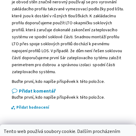
je obvod stěn značně nerovný používají se pro vyrovnání
zakládacího profilu takzvané vymezovací podložky pod lištu.
které jsou k dostání v různých tloušťkách. K zakládacímu
profilu doporučujeme použít LTO okapničku soklových
profilů. která zaručuje dokonalé zakončení zateplovacího
systému ve spodní soklové části. Snadnou montáží profilu
LTO přes spoje soklových profilů dochází k pevnému
napojení profilů LOS. V případě. že dům není řešen soklovou
částí doporučujeme první šár zateplovacího sytému založit
perimetrem pro dobrou a správnou izolaci spodní části
zateplovacího systému.
Buďte první, kdo napíše příspěvek k této položce.
Přidat komentář
Buďte první, kdo napíše příspěvek k této položce.
Přidat hodnocení
Tento web používá soubory cookie. Dalším procházením
Betlémy
|
Podmínky ochrany osobních údajů
|
Kabel-Design.com