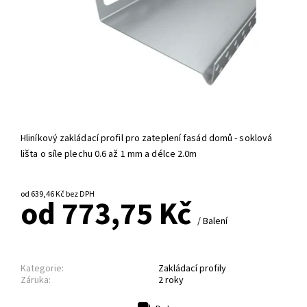
Hliníkový zakládací profil pro zateplení fasád domů - soklová
lišta o síle plechu 0.6 až 1 mm a délce 2.0m
od 639,46 Kč bez DPH
od 773,75 Kč
/ Balení
Kategorie:
Zakládací profily
Záruka:
2 roky