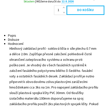
Skladem
| Můžeme doručit do:
12.8.2026
Popis
Diskuze
Hodnocení
Hliníkový zakládací profil - soklová lišta o síle plechu 0.7 mm
a délce 2.0m. Zajišťuje přesné založení. pohledově čisté
ohraničení zateplovacího systému a ochranu proti
poškození. Je vhodný do všech fasádních systémů k
založení fasádního polystyrenu bílého či šedého. fasádní
vaty a ostatních fasádních desek. Zakládací profil je nutno
připevnit k obvodovému zdivu plastovými zarážecími
hmoždinkami cca 3ks na 1m. Pro napojení zakládacího profilu
slouží plastová spojka lišty PVC 30mm. Od tloušťky
izolačního materiálu 100mm doporučujeme na spoj
zakládacího profilu použít 2ks plastových spojek lišty. Pokud