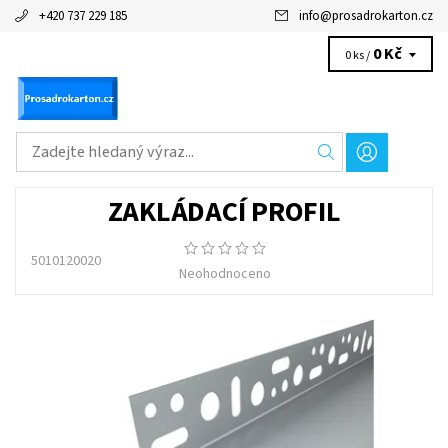
+420 737 229 185
info
@
prosadrokarton.cz
0 Kč
0 ks /
ZAKLÁDACÍ PROFIL
5010120020
Neohodnoceno